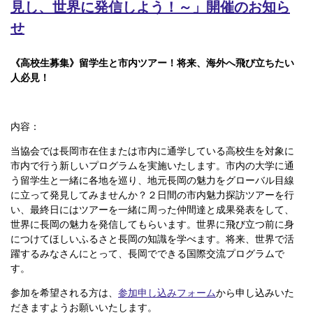
見し、世界に発信しよう！～」開催のお知ら
せ
《高校生募集》留学生と市内ツアー！将来、海外へ飛び立ちたい
人必見！
内容：
当協会では長岡市在住または市内に通学している高校生を対象に
市内で行う新しいプログラムを実施いたします。市内の大学に通
う留学生と一緒に各地を巡り、地元長岡の魅力をグローバル目線
に立って発見してみませんか？２日間の市内魅力探訪ツアーを行
い、最終日にはツアーを一緒に周った仲間達と成果発表をして、
世界に長岡の魅力を発信してもらいます。世界に飛び立つ前に身
につけてほしいふるさと長岡の知識を学べます。将来、世界で活
躍するみなさんにとって、長岡でできる国際交流プログラムで
す。
参加を希望される方は、
参加申し込みフォーム
から申し込みいた
だきますようお願いいたします。