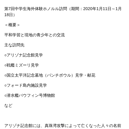
第7回中学生海外体験ホノルル訪問（期間：2020年1月11日～1月
18日）
＜概要＞
平和学習と現地の青少年との交流
主な訪問先
○アリゾナ記念館見学
○戦艦ミズーリ見学
○国立太平洋記念墓地（パンチボウル）見学・献花
○フォード島内施設見学
○潜水艦バウフィン号博物館
など
アリゾナ記念館には、真珠湾攻撃によって亡くなった人々の名前