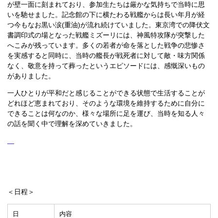
が壁一面に刻まれており、参加生たちは厳かな気持ちで当時に思
いを馳せました。記念館の下に横たわる戦艦からは長い年月が経
つ今もなお黒い涙(重油)が流れ続けていました。東京湾での降伏文
書調印式の場となった戦艦ミズーリには、神風特攻隊が突撃した
へこみが残っています。多くの若者が命を落とした戦争の悲惨さ
を実感すると同時に、当時の艦長が戦死者に対して敵・味方関係
なく、敬意を持って葬ったというエピソードには、感慨深いもの
がありました。
一人ひとりが平和だと感じることができる状態で生活することが
どれほど恵まれており、そのような環境を維持するために自分に
できることは何なのか、様々な場所に足を運び、当時を知る人々
の話を聞く中で理解を深めていきました。
＜日程＞
日
内容