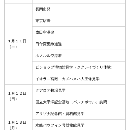
長岡出発
東京駅着
成田空港発
１月１１日
日付変更線通過
（土）
ホノルル空港着
ビショップ博物館見学（ククレイづくり体験）
イオラニ宮殿、カメハメハ大王像見学
クアロア牧場見学
１月１２日
（日）
国立太平洋記念墓地（パンチボウル）訪問
アリゾナ記念館・資料館見学
１月１３日
水艦バウフィン号博物館見学
（月）