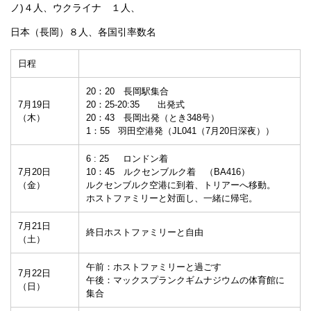
ノ)４人、ウクライナ １人、
日本（長岡）８人、各国引率数名
日程
20：20 長岡駅集合
7月19日
20：25-20:35 出発式
（木）
20：43 長岡出発（とき348号）
1：55 羽田空港発（JL041（7月20日深夜））
6 : 25 ロンドン着
7月20日
10：45 ルクセンブルク着 （BA416）
（金）
ルクセンブルク空港に到着、トリアーへ移動。
ホストファミリーと対面し、一緒に帰宅。
7月21日
終日ホストファミリーと自由
（土）
午前：ホストファミリーと過ごす
7月22日
午後：マックスプランクギムナジウムの体育館に
（日）
集合