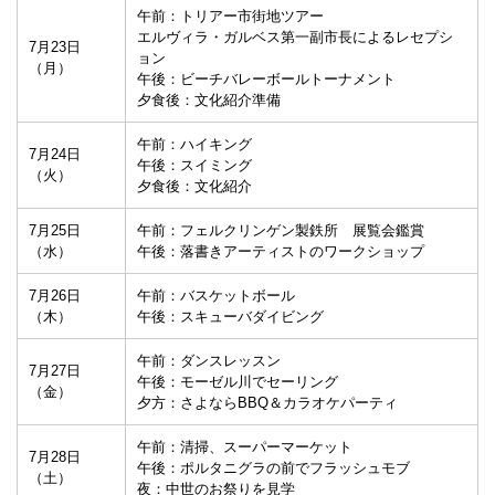
午前：トリアー市街地ツアー
エルヴィラ・ガルベス第一副市長によるレセプシ
7月23日
ョン
（月）
午後：ビーチバレーボールトーナメント
夕食後：文化紹介準備
午前：ハイキング
7月24日
午後：スイミング
（火）
夕食後：文化紹介
7月25日
午前：フェルクリンゲン製鉄所 展覧会鑑賞
（水）
午後：落書きアーティストのワークショップ
7月26日
午前：バスケットボール
（木）
午後：スキューバダイビング
午前：ダンスレッスン
7月27日
午後：モーゼル川でセーリング
（金）
夕方：さよならBBQ＆カラオケパーティ
午前：清掃、スーパーマーケット
7月28日
午後：ポルタニグラの前でフラッシュモブ
（土）
夜：中世のお祭りを見学