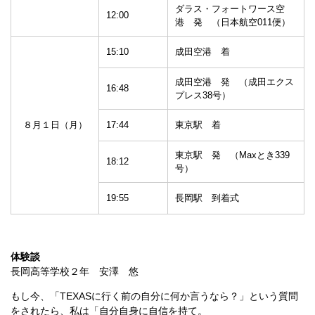
ダラス・フォートワース空
12:00
港 発 （日本航空011便）
15:10
成田空港 着
成田空港 発 （成田エクス
16:48
プレス38号）
８月１日（月）
17:44
東京駅 着
東京駅 発 （Maxとき339
18:12
号）
19:55
長岡駅 到着式
体験談
長岡高等学校２年 安澤 悠
もし今、「TEXASに行く前の自分に何か言うなら？」という質問
をされたら、私は「自分自身に自信を持て。