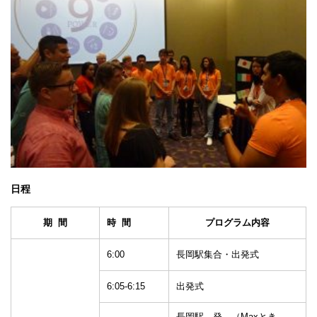
日程
期 間
時 間
プログラム内容
6:00
長岡駅集合・出発式
6:05-6:15
出発式
長岡駅 発 （Maxとき