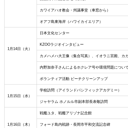
カワイアハオ教会・州議事堂（車窓から）
オアフ島東海岸（ハワイカイエリア）
日本文化センター
KZOOラジオインタビュー
1月14日（火）
カメハメハ大王像（集合写真）、イオラニ宮殿、カ
内野加奈子さんによるホクレア号や環境問題につい
ボランティア活動 ビーチクリーンアップ
学校訪問（アイランドパシフィックアカデミー）
1月15日（水）
ジャヤラム ホノルル市副本部長表敬訪問
戦艦ユタ、戦艦アリゾナ記念館
1月16日（木）
フォード島内戦跡・長岡市平和交流記念碑