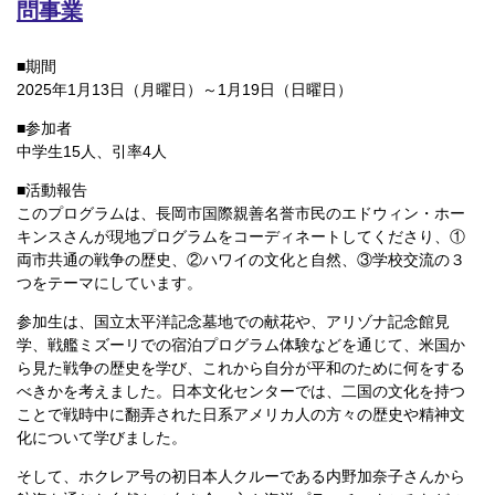
問事業
■期間
2025年1月13日（月曜日）～1月19日（日曜日）
■参加者
中学生15人、引率4人
■活動報告
このプログラムは、長岡市国際親善名誉市民のエドウィン・ホー
キンスさんが現地プログラムをコーディネートしてくださり、①
両市共通の戦争の歴史、②ハワイの文化と自然、③学校交流の３
つをテーマにしています。
参加生は、国立太平洋記念墓地での献花や、アリゾナ記念館見
学、戦艦ミズーリでの宿泊プログラム体験などを通じて、米国か
ら見た戦争の歴史を学び、これから自分が平和のために何をする
べきかを考えました。日本文化センターでは、二国の文化を持つ
ことで戦時中に翻弄された日系アメリカ人の方々の歴史や精神文
化について学びました。
そして、ホクレア号の初日本人クルーである内野加奈子さんから