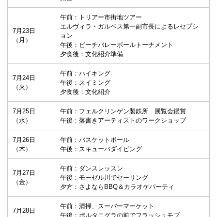
午前：トリアー市街地ツアー
エルヴィラ・ガルベス第一副市長によるレセプシ
7月23日
ョン
（月）
午後：ビーチバレーボールトーナメント
夕食後：文化紹介準備
午前：ハイキング
7月24日
午後：スイミング
（火）
夕食後：文化紹介
7月25日
午前：フェルクリンゲン製鉄所 展覧会鑑賞
（水）
午後：落書きアーティストのワークショップ
7月26日
午前：バスケットボール
（木）
午後：スキューバダイビング
午前：ダンスレッスン
7月27日
午後：モーゼル川でセーリング
（金）
夕方：さよならBBQ＆カラオケパーティ
午前：清掃、スーパーマーケット
7月28日
午後：ポルタニグラの前でフラッシュモブ