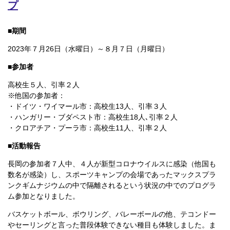
プ
■期間
2023年７月26日（水曜日）～８月７日（月曜日）
■参加者
高校生５人、引率２人
※他国の参加者：
・ドイツ・ワイマール市：高校生13人、引率３人
・ハンガリー・ブダペスト市：高校生18人､引率２人
・クロアチア・プーラ市：高校生11人、引率２人
■活動報告
長岡の参加者７人中、４人が新型コロナウイルスに感染（他国も
数名が感染）し、スポーツキャンプの会場であったマックスプラ
ンクギムナジウムの中で隔離されるという状況の中でのプログラ
ム参加となりました。
バスケットボール、ボウリング、バレーボールの他、テコンドー
やセーリングと言った普段体験できない種目も体験しました。ま